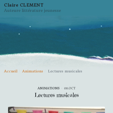
Claire CLEMENT
Auteure littérature jeunesse
Accueil
Animations
Lectures musicales
ANIMATIONS
08.OCT
Lectures musicales