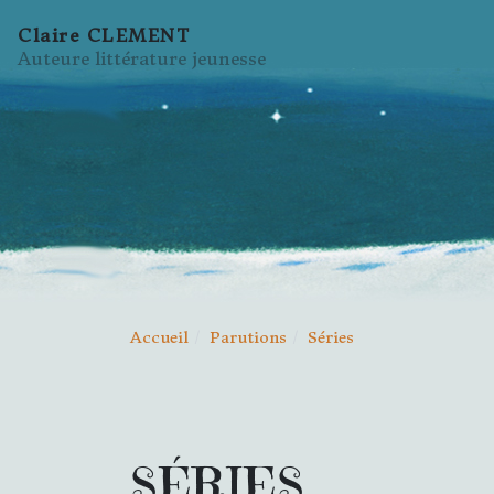
Claire CLEMENT
Auteure littérature jeunesse
Accueil
Parutions
Séries
SÉRIES