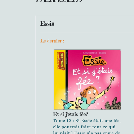
Essie
Le dernier :
Et si j'étais fée?
Tome 12 : Si Essie était une fée,
elle pourrait faire tout ce qui
lui plaît ! Essie n’a pas envie de