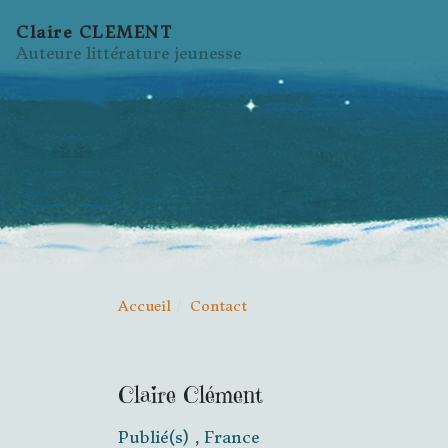
Claire CLEMENT
Auteure littérature jeunesse
Accueil
Contact
Claire Clément
Publié(s)
,
France