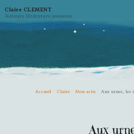
Claire CLEMENT
Auteure littérature jeunesse
Accueil
Claire
Mon actu
Aux urnes, les
Aux urn