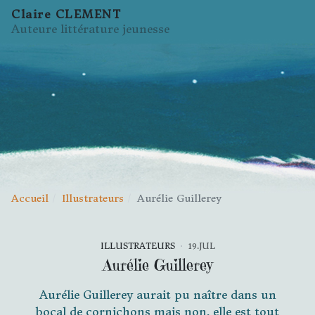
Claire CLEMENT
Auteure littérature jeunesse
Accueil
Illustrateurs
Aurélie Guillerey
ILLUSTRATEURS
19.JUL
Aurélie Guillerey
Aurélie Guillerey aurait pu naître dans un
bocal de cornichons mais non, elle est tout